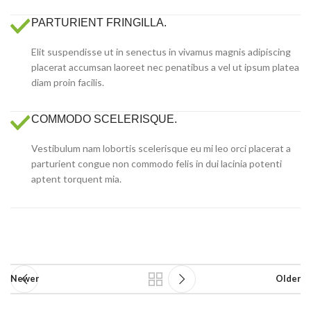
PARTURIENT FRINGILLA.
Elit suspendisse ut in senectus in vivamus magnis adipiscing
placerat accumsan laoreet nec penatibus a vel ut ipsum platea
diam proin facilis.
COMMODO SCELERISQUE.
Vestibulum nam lobortis scelerisque eu mi leo orci placerat a
parturient congue non commodo felis in dui lacinia potenti
aptent torquent mia.
Newer
Older