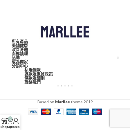
所有產品
美顏健康
改善身體
面部護理
品牌
成為商家
分銷中心
私隱條款
退款及退貨政策
條款及細則
聯絡我們
Based on
Marllee
theme
2019
0
Shop
Cart
My account