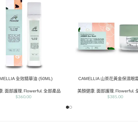
MELLIA 全效精華油 (50ML)
CAMELLIA 山茶花黃金保濕眼霜 
車
加入購物車
康
,
面部護理
,
Flowerful
,
全部產品
美顏健康
,
面部護理
,
Flowerful
,
$
360.00
$
385.00