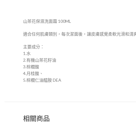
山茶花保濕洗面霜 100ML
適合任何肌膚類別，每次潔面後，讓皮膚感覺柔軟光滑和清
主要成分：
1.水
2.有機山茶花籽油
3.棕櫚酸
4.月桂酸、
5.棕櫚仁油醯胺 DEA
相關商品